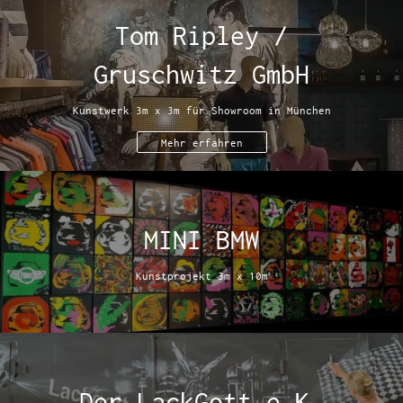
Tom Ripley /
Gruschwitz GmbH
Kunstwerk 3m x 3m für Showroom in München
Mehr erfahren
MINI BMW
Kunstprojekt 3m x 10m
Der LackGott e.K.