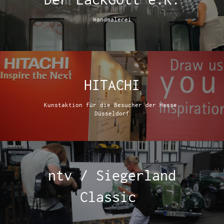
Wandmalerei
HITACHI
Kunstaktion für die Besucher der Messe
Düsseldorf
ntv / Siegerland
Classic