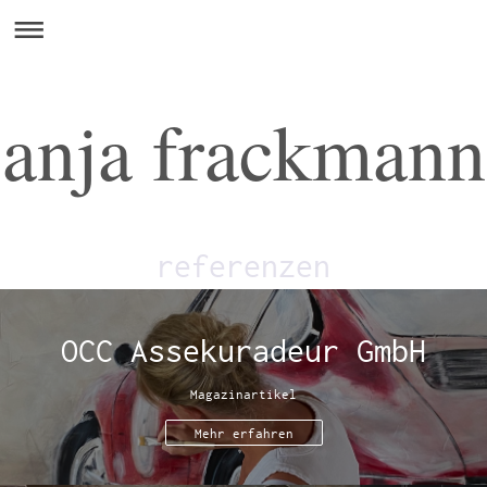
anja frackmann
referenzen
OCC Assekuradeur GmbH
Magazinartikel
Mehr erfahren