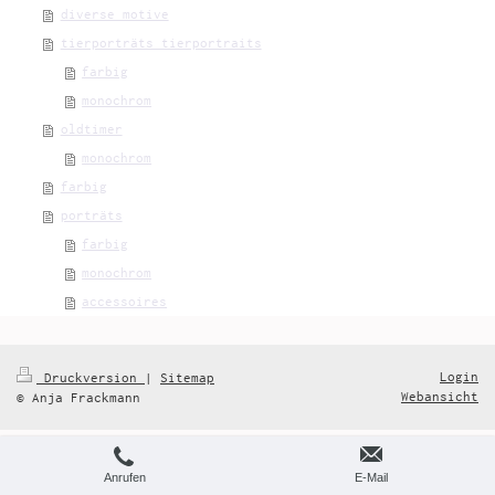
diverse motive
tierporträts tierportraits
farbig
monochrom
oldtimer
monochrom
farbig
porträts
farbig
monochrom
accessoires
Login
Druckversion
|
Sitemap
Webansicht
© Anja Frackmann
Anrufen
E-Mail