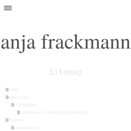
anja frackmann
Sitemap
home
über mich
referenzen
Impressum / Datenschutzerklärung
galerie
accessoires