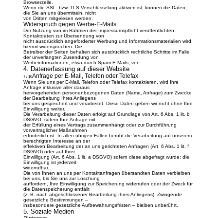
Browserzeile.
Wenn die SSL- bzw. TLS-Verschlüsselung aktiviert ist, können die Daten,
die Sie an uns übermitteln, nicht
von Dritten mitgelesen werden.
Widerspruch gegen Werbe-E-Mails
Der Nutzung von im Rahmen der Impressumspflicht veröffentlichten
Kontaktdaten zur Übersendung von
nicht ausdrücklich angeforderter Werbung und Informationsmaterialien wird
hiermit widersprochen. Die
Betreiber der Seiten behalten sich ausdrücklich rechtliche Schritte im Falle
der unverlangten Zusendung von
Werbeinformationen, etwa durch Spam-E-Mails, vor.
4. Datenerfassung auf dieser Website
Anfrage per E-Mail, Telefon oder Telefax
7 / 10
Wenn Sie uns per E-Mail, Telefon oder Telefax kontaktieren, wird Ihre
Anfrage inklusive aller daraus
hervorgehenden personenbezogenen Daten (Name, Anfrage) zum Zwecke
der Bearbeitung Ihres Anliegens
bei uns gespeichert und verarbeitet. Diese Daten geben wir nicht ohne Ihre
Einwilligung weiter.
Die Verarbeitung dieser Daten erfolgt auf Grundlage von Art. 6 Abs. 1 lit. b
DSGVO, sofern Ihre Anfrage mit
der Erfüllung eines Vertrags zusammenhängt oder zur Durchführung
vorvertraglicher Maßnahmen
erforderlich ist. In allen übrigen Fällen beruht die Verarbeitung auf unserem
berechtigten Interesse an der
effektiven Bearbeitung der an uns gerichteten Anfragen (Art. 6 Abs. 1 lit. f
DSGVO) oder auf Ihrer
Einwilligung (Art. 6 Abs. 1 lit. a DSGVO) sofern diese abgefragt wurde; die
Einwilligung ist jederzeit
widerrufbar.
Die von Ihnen an uns per Kontaktanfragen übersandten Daten verbleiben
bei uns, bis Sie uns zur Löschung
auffordern, Ihre Einwilligung zur Speicherung widerrufen oder der Zweck für
die Datenspeicherung entfällt
(z. B. nach abgeschlossener Bearbeitung Ihres Anliegens). Zwingende
gesetzliche Bestimmungen –
insbesondere gesetzliche Aufbewahrungsfristen – bleiben unberührt.
5. Soziale Medien