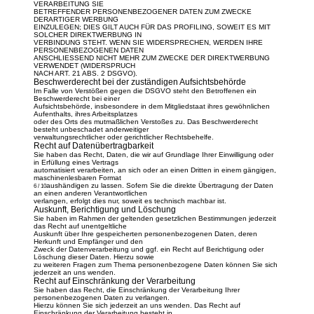
VERARBEITUNG SIE
BETREFFENDER PERSONENBEZOGENER DATEN ZUM ZWECKE
DERARTIGER WERBUNG
EINZULEGEN; DIES GILT AUCH FÜR DAS PROFILING, SOWEIT ES MIT
SOLCHER DIREKTWERBUNG IN
VERBINDUNG STEHT. WENN SIE WIDERSPRECHEN, WERDEN IHRE
PERSONENBEZOGENEN DATEN
ANSCHLIESSEND NICHT MEHR ZUM ZWECKE DER DIREKTWERBUNG
VERWENDET (WIDERSPRUCH
NACH ART. 21 ABS. 2 DSGVO).
Beschwerderecht bei der zuständigen Aufsichtsbehörde
Im Falle von Verstößen gegen die DSGVO steht den Betroffenen ein
Beschwerderecht bei einer
Aufsichtsbehörde, insbesondere in dem Mitgliedstaat ihres gewöhnlichen
Aufenthalts, ihres Arbeitsplatzes
oder des Orts des mutmaßlichen Verstoßes zu. Das Beschwerderecht
besteht unbeschadet anderweitiger
verwaltungsrechtlicher oder gerichtlicher Rechtsbehelfe.
Recht auf Datenübertragbarkeit
Sie haben das Recht, Daten, die wir auf Grundlage Ihrer Einwilligung oder
in Erfüllung eines Vertrags
automatisiert verarbeiten, an sich oder an einen Dritten in einem gängigen,
maschinenlesbaren Format
aushändigen zu lassen. Sofern Sie die direkte Übertragung der Daten
6 / 10
an einen anderen Verantwortlichen
verlangen, erfolgt dies nur, soweit es technisch machbar ist.
Auskunft, Berichtigung und Löschung
Sie haben im Rahmen der geltenden gesetzlichen Bestimmungen jederzeit
das Recht auf unentgeltliche
Auskunft über Ihre gespeicherten personenbezogenen Daten, deren
Herkunft und Empfänger und den
Zweck der Datenverarbeitung und ggf. ein Recht auf Berichtigung oder
Löschung dieser Daten. Hierzu sowie
zu weiteren Fragen zum Thema personenbezogene Daten können Sie sich
jederzeit an uns wenden.
Recht auf Einschränkung der Verarbeitung
Sie haben das Recht, die Einschränkung der Verarbeitung Ihrer
personenbezogenen Daten zu verlangen.
Hierzu können Sie sich jederzeit an uns wenden. Das Recht auf
Einschränkung der Verarbeitung besteht in