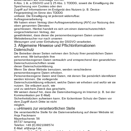
6 Abs. 1 lit. a DSGVO und § 25 Abs. 1 TDDDG, soweit die Einwilligung die
Speicherung von Cookies oder den
Zugriff auf Informationen im Endgerät des Nutzers (z. B. Device-
Fingerprinting) im Sinne des TDDDG
umfasst. Die Einwilligung ist jederzeit widerrufbar.
Auftragsverarbeitung
Wir haben einen Vertrag über Auftragsverarbeitung (AVV) zur Nutzung des
oben genannten Dienstes
geschlossen. Hierbei handelt es sich um einen datenschutzrechtlich
vorgeschriebenen Vertrag, der
gewährleistet, dass dieser die personenbezogenen Daten unserer
Websitebesucher nur nach unseren
Weisungen und unter Einhaltung der DSGVO verarbeitet.
3. Allgemeine Hinweise und Pflichtinformationen
Datenschutz
Die Betreiber dieser Seiten nehmen den Schutz Ihrer persönlichen Daten
sehr ernst. Wir behandeln Ihre
personenbezogenen Daten vertraulich und entsprechend den gesetzlichen
Datenschutzvorschriften sowie
dieser Datenschutzerklärung.
Wenn Sie diese Website benutzen, werden verschiedene
personenbezogene Daten erhoben.
Personenbezogene Daten sind Daten, mit denen Sie persönlich identifiziert
werden können. Die vorliegende
Datenschutzerklärung erläutert, welche Daten wir erheben und wofür wir sie
nutzen. Sie erläutert auch, wie
und zu welchem Zweck das geschieht.
Wir weisen darauf hin, dass die Datenübertragung im Internet (z. B. bei der
Kommunikation per E-Mail)
Sicherheitslücken aufweisen kann. Ein lückenloser Schutz der Daten vor
dem Zugriff durch Dritte ist nicht
möglich.
Hinweis zur verantwortlichen Stelle
4 / 10
Die verantwortliche Stelle für die Datenverarbeitung auf dieser Website ist:
Anja Frackmann
Mayerbacherstr. 56
85737 Ismaning
Telefon: +49 (0) 8921088574
E-Mail: af@anja-f.de