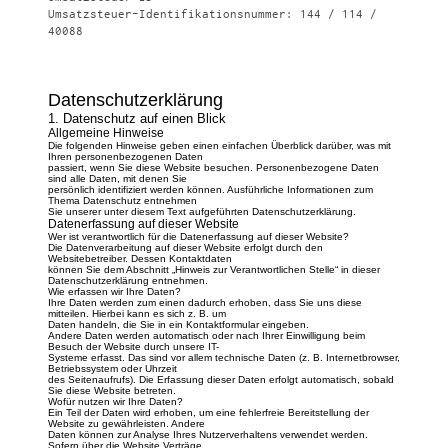
Umsatzsteuer-Identifikationsnummer: 144 / 114 /
40088
Datenschutzerklärung
1. Datenschutz auf einen Blick
Allgemeine Hinweise
Die folgenden Hinweise geben einen einfachen Überblick darüber, was mit
Ihren personenbezogenen Daten
passiert, wenn Sie diese Website besuchen. Personenbezogene Daten
sind alle Daten, mit denen Sie
persönlich identifiziert werden können. Ausführliche Informationen zum
Thema Datenschutz entnehmen
Sie unserer unter diesem Text aufgeführten Datenschutzerklärung.
Datenerfassung auf dieser Website
Wer ist verantwortlich für die Datenerfassung auf dieser Website?
Die Datenverarbeitung auf dieser Website erfolgt durch den
Websitebetreiber. Dessen Kontaktdaten
können Sie dem Abschnitt „Hinweis zur Verantwortlichen Stelle“ in dieser
Datenschutzerklärung entnehmen.
Wie erfassen wir Ihre Daten?
Ihre Daten werden zum einen dadurch erhoben, dass Sie uns diese
mitteilen. Hierbei kann es sich z. B. um
Daten handeln, die Sie in ein Kontaktformular eingeben.
Andere Daten werden automatisch oder nach Ihrer Einwilligung beim
Besuch der Website durch unsere IT-
Systeme erfasst. Das sind vor allem technische Daten (z. B. Internetbrowser,
Betriebssystem oder Uhrzeit
des Seitenaufrufs). Die Erfassung dieser Daten erfolgt automatisch, sobald
Sie diese Website betreten.
Wofür nutzen wir Ihre Daten?
Ein Teil der Daten wird erhoben, um eine fehlerfreie Bereitstellung der
Website zu gewährleisten. Andere
Daten können zur Analyse Ihres Nutzerverhaltens verwendet werden.
Sofern über die Website Verträge