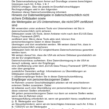
Die Datenverarbeitung kann ferner auf Grundlage unseres berechtigten
Interesses nach Art. 6 Abs. 1 lit. f
DSGVO erfolgen. Über die jeweils im Einzelfall einschlägigen
Rechtsgrundlagen wird in den folgenden
Absätzen dieser Datenschutzerklärung informiert.
Hinweis zur Datenweitergabe in datenschutzrechtlich nicht
sichere Drittstaaten sowie
die Weitergabe an US-Unternehmen, die nicht DPF-zertifiziert
sind
Wir verwenden unter anderem Tools von Unternehmen mit Sitz in
datenschutzrechtlich nicht sicheren
Drittstaaten sowie US-Tools, deren Anbieter nicht nach dem EU-US-Data
Privacy Framework (DPF)
zertifiziert sind. Wenn diese Tools aktiv sind, können Ihre
personenbezogene Daten in diese Staaten
übertragen und dort verarbeitet werden. Wir weisen darauf hin, dass in
datenschutzrechtlich unsicheren
Drittstaaten kein mit der EU vergleichbares Datenschutzniveau garantiert
werden kann.
Wir weisen darauf hin, dass die USA als sicherer Drittstaat grundsätzlich ein
mit der EU vergleichbares
Datenschutzniveau aufweisen. Eine Datenübertragung in die USA ist
danach zulässig, wenn der Empfänger
eine Zertifizierung unter dem „EU-US Data Privacy Framework“ (DPF) besitzt
oder über geeignete
zusätzliche Garantien verfügt. Informationen zu Übermittlungen an
Drittstaaten einschließlich der
Datenempfänger finden Sie in dieser Datenschutzerklärung.
5 / 10
Empfänger von personenbezogenen Daten
Im Rahmen unserer Geschäftstätigkeit arbeiten wir mit verschiedenen
externen Stellen zusammen. Dabei
ist teilweise auch eine Übermittlung von personenbezogenen Daten an
diese externen Stellen erforderlich.
Wir geben personenbezogene Daten nur dann an externe Stellen weiter,
wenn dies im Rahmen einer
Vertragserfüllung erforderlich ist, wenn wir gesetzlich hierzu verpflichtet sind
(z. B. Weitergabe von Daten
an Steuerbehörden), wenn wir ein berechtigtes Interesse nach Art. 6 Abs. 1
lit. f DSGVO an der Weitergabe