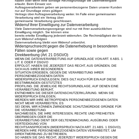
haben oder wenn eine sonstige Rechtsgrundlage die Datenweitergabe
erlaubt. Beim Einsatz von
Auftragsverarbeitern geben wir personenbezogene Daten unserer Kunden
nur auf Grundlage eines gültigen
Vertrags über Auftragsverarbeitung weiter. Im Falle einer gemeinsamen
Verarbeitung wird ein Vertrag über
gemeinsame Verarbeitung geschlossen.
Widerruf Ihrer Einwilligung zur Datenverarbeitung
Viele Datenverarbeitungsvorgänge sind nur mit Ihrer ausdrücklichen
Einwilligung möglich. Sie können eine
bereits erteilte Einwilligung jederzeit widerrufen. Die Rechtmäßigkeit der bis
zum Widerruf erfolgten
Datenverarbeitung bleibt vom Widerruf unberührt.
Widerspruchsrecht gegen die Datenerhebung in besonderen
Fällen sowie gegen
Direktwerbung (Art. 21 DSGVO)
WENN DIE DATENVERARBEITUNG AUF GRUNDLAGE VON ART. 6 ABS. 1
LIT. E ODER F DSGVO
ERFOLGT, HABEN SIE JEDERZEIT DAS RECHT, AUS GRÜNDEN, DIE
SICH AUS IHRER BESONDEREN
SITUATION ERGEBEN, GEGEN DIE VERARBEITUNG IHRER
PERSONENBEZOGENEN DATEN
WIDERSPRUCH EINZULEGEN; DIES GILT AUCH FÜR EIN AUF DIESE
BESTIMMUNGEN GESTÜTZTES
PROFILING. DIE JEWEILIGE RECHTSGRUNDLAGE, AUF DENEN EINE
VERARBEITUNG BERUHT,
ENTNEHMEN SIE DIESER DATENSCHUTZERKLÄRUNG. WENN SIE
WIDERSPRUCH EINLEGEN,
WERDEN WIR IHRE BETROFFENEN PERSONENBEZOGENEN DATEN
NICHT MEHR VERARBEITEN, ES
SEI DENN, WIR KÖNNEN ZWINGENDE SCHUTZWÜRDIGE GRÜNDE FÜR
DIE VERARBEITUNG
NACHWEISEN, DIE IHRE INTERESSEN, RECHTE UND FREIHEITEN
ÜBERWIEGEN ODER DIE
VERARBEITUNG DIENT DER GELTENDMACHUNG, AUSÜBUNG ODER
VERTEIDIGUNG VON
RECHTSANSPRÜCHEN (WIDERSPRUCH NACH ART. 21 ABS. 1 DSGVO).
WERDEN IHRE PERSONENBEZOGENEN DATEN VERARBEITET, UM
DIREKTWERBUNG ZU BETREIBEN,
SO HABEN SIE DAS RECHT, JEDERZEIT WIDERSPRUCH GEGEN DIE