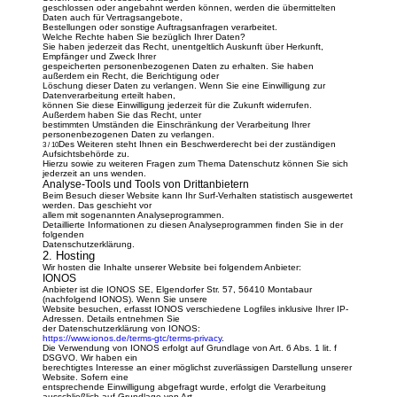
geschlossen oder angebahnt werden können, werden die übermittelten
Daten auch für Vertragsangebote,
Bestellungen oder sonstige Auftragsanfragen verarbeitet.
Welche Rechte haben Sie bezüglich Ihrer Daten?
Sie haben jederzeit das Recht, unentgeltlich Auskunft über Herkunft,
Empfänger und Zweck Ihrer
gespeicherten personenbezogenen Daten zu erhalten. Sie haben
außerdem ein Recht, die Berichtigung oder
Löschung dieser Daten zu verlangen. Wenn Sie eine Einwilligung zur
Datenverarbeitung erteilt haben,
können Sie diese Einwilligung jederzeit für die Zukunft widerrufen.
Außerdem haben Sie das Recht, unter
bestimmten Umständen die Einschränkung der Verarbeitung Ihrer
personenbezogenen Daten zu verlangen.
Des Weiteren steht Ihnen ein Beschwerderecht bei der zuständigen
3 / 10
Aufsichtsbehörde zu.
Hierzu sowie zu weiteren Fragen zum Thema Datenschutz können Sie sich
jederzeit an uns wenden.
Analyse-Tools und Tools von Drittanbietern
Beim Besuch dieser Website kann Ihr Surf-Verhalten statistisch ausgewertet
werden. Das geschieht vor
allem mit sogenannten Analyseprogrammen.
Detaillierte Informationen zu diesen Analyseprogrammen finden Sie in der
folgenden
Datenschutzerklärung.
2. Hosting
Wir hosten die Inhalte unserer Website bei folgendem Anbieter:
IONOS
Anbieter ist die IONOS SE, Elgendorfer Str. 57, 56410 Montabaur
(nachfolgend IONOS). Wenn Sie unsere
Website besuchen, erfasst IONOS verschiedene Logfiles inklusive Ihrer IP-
Adressen. Details entnehmen Sie
der Datenschutzerklärung von IONOS:
https://www.ionos.de/terms-gtc/terms-privacy
.
Die Verwendung von IONOS erfolgt auf Grundlage von Art. 6 Abs. 1 lit. f
DSGVO. Wir haben ein
berechtigtes Interesse an einer möglichst zuverlässigen Darstellung unserer
Website. Sofern eine
entsprechende Einwilligung abgefragt wurde, erfolgt die Verarbeitung
ausschließlich auf Grundlage von Art.