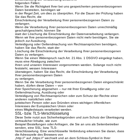
folgenden Fällen:
Wenn Sie die Richtigkeit Ihrer bei uns gespeicherten personenbezogenen
Daten bestreiten, benötigen wir
in der Regel Zeit, um dies zu überprüfen. Für die Dauer der Prüfung haben
Sie das Recht, die
Einschränkung der Verarbeitung Ihrer personenbezogenen Daten zu
verlangen.
Wenn die Verarbeitung Ihrer personenbezogenen Daten unrechtmäßig
geschah/geschieht, können Sie
statt der Löschung die Einschränkung der Datenverarbeitung verlangen.
Wenn wir Ihre personenbezogenen Daten nicht mehr benötigen, Sie sie
jedoch zur Ausübung,
Verteidigung oder Geltendmachung von Rechtsansprüchen benötigen,
haben Sie das Recht, statt der
Löschung die Einschränkung der Verarbeitung Ihrer personenbezogenen
Daten zu verlangen.
Wenn Sie einen Widerspruch nach Art. 21 Abs. 1 DSGVO eingelegt haben,
muss eine Abwägung zwischen
Ihren und unseren Interessen vorgenommen werden. Solange noch nicht
feststeht, wessen Interessen
überwiegen, haben Sie das Recht, die Einschränkung der Verarbeitung
Ihrer personenbezogenen Daten
zu verlangen.
Wenn Sie die Verarbeitung Ihrer personenbezogenen Daten eingeschränkt
haben, dürfen diese Daten – von
ihrer Speicherung abgesehen – nur mit Ihrer Einwilligung oder zur
Geltendmachung, Ausübung oder
Verteidigung von Rechtsansprüchen oder zum Schutz der Rechte einer
anderen natürlichen oder
juristischen Person oder aus Gründen eines wichtigen öffentlichen
Interesses der Europäischen Union oder
eines Mitgliedstaats verarbeitet werden.
SSL- bzw. TLS-Verschlüsselung
Diese Seite nutzt aus Sicherheitsgründen und zum Schutz der Übertragung
vertraulicher Inhalte, wie zum
Beispiel Bestellungen oder Anfragen, die Sie an uns als Seitenbetreiber
senden, eine SSL- bzw. TLS-
Verschlüsselung. Eine verschlüsselte Verbindung erkennen Sie daran, dass
die Adresszeile des Browsers von
„http://“ auf „https://“ wechselt und an dem Schloss-Symbol in Ihrer