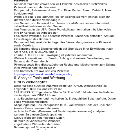
Pinterest
Auf dieser Website verwenden wir Elemente des sozialen Netzwerkes
Pinterest, das von der Pinterest
Europe Ltd., Palmerston House, 2nd Floor, Fenian Street, Dublin 2, Irland
betrieben wird.
Wenn Sie eine Seite aufrufen, die ein solches Element enthält, stellt Ihr
Browser eine direkte Verbindung zu
den Servern von Pinterest her. Dieses Social-Media-Element übermittelt
dabei Protokolldaten an den Server
von Pinterest in die USA. Diese Protokolldaten enthalten möglicherweise
Ihre IP-Adresse, die Adresse der
besuchten Websites, die ebenfalls Pinterest-Funktionen enthalten, Art und
Einstellungen des Browsers,
Datum und Zeitpunkt der Anfrage, Ihre Verwendungsweise von Pinterest
sowie Cookies.
Die Nutzung dieses Dienstes erfolgt auf Grundlage Ihrer Einwilligung nach
Art. 6 Abs. 1 lit. a DSGVO und §
25 Abs. 1 TDDDG. Die Einwilligung ist jederzeit widerrufbar.
Weitere Informationen zu Zweck, Umfang und weiterer Verarbeitung und
Nutzung der Daten durch
Pinterest sowie Ihre diesbezüglichen Rechte und Möglichkeiten zum Schutz
Ihrer Privatsphäre finden Sie in
den Datenschutzhinweisen von Pinterest:
https://policy.pinterest.com/de/privacy-policy
.
6. Analyse-Tools und Werbung
IONOS WebAnalytics
Diese Website nutzt die Analysedienste von IONOS WebAnalytics (im
Folgenden: IONOS). Anbieter ist die
1&1 IONOS SE, Elgendorfer Straße 57, D – 56410 Montabaur. Im Rahmen
der Analysen mit IONOS können
u. a. Besucherzahlen und –verhalten (z. B. Anzahl der Seitenaufrufe, Dauer
eines Webseitenbesuchs,
Absprungraten), Besucherquellen (d. h., von welcher Seite der Besucher
kommt), Besucherstandorte sowie
technische Daten (Browser- und Betriebssystemversionen) analysiert
werden. Zu diesem Zweck speichert
IONOS insbesondere folgende Daten:
Referrer (zuvor besuchte Webseite)
angeforderte Webseite oder Datei
Browsertyp und Browserversion