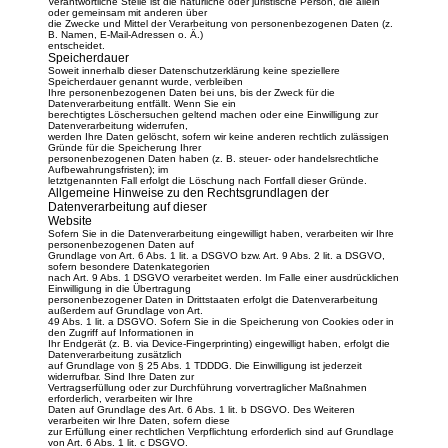
Verantwortliche Stelle ist die natürliche oder juristische Person, die allein
oder gemeinsam mit anderen über
die Zwecke und Mittel der Verarbeitung von personenbezogenen Daten (z.
B. Namen, E-Mail-Adressen o. Ä.)
entscheidet.
Speicherdauer
Soweit innerhalb dieser Datenschutzerklärung keine speziellere
Speicherdauer genannt wurde, verbleiben
Ihre personenbezogenen Daten bei uns, bis der Zweck für die
Datenverarbeitung entfällt. Wenn Sie ein
berechtigtes Löschersuchen geltend machen oder eine Einwilligung zur
Datenverarbeitung widerrufen,
werden Ihre Daten gelöscht, sofern wir keine anderen rechtlich zulässigen
Gründe für die Speicherung Ihrer
personenbezogenen Daten haben (z. B. steuer- oder handelsrechtliche
Aufbewahrungsfristen); im
letztgenannten Fall erfolgt die Löschung nach Fortfall dieser Gründe.
Allgemeine Hinweise zu den Rechtsgrundlagen der
Datenverarbeitung auf dieser
Website
Sofern Sie in die Datenverarbeitung eingewilligt haben, verarbeiten wir Ihre
personenbezogenen Daten auf
Grundlage von Art. 6 Abs. 1 lit. a DSGVO bzw. Art. 9 Abs. 2 lit. a DSGVO,
sofern besondere Datenkategorien
nach Art. 9 Abs. 1 DSGVO verarbeitet werden. Im Falle einer ausdrücklichen
Einwilligung in die Übertragung
personenbezogener Daten in Drittstaaten erfolgt die Datenverarbeitung
außerdem auf Grundlage von Art.
49 Abs. 1 lit. a DSGVO. Sofern Sie in die Speicherung von Cookies oder in
den Zugriff auf Informationen in
Ihr Endgerät (z. B. via Device-Fingerprinting) eingewilligt haben, erfolgt die
Datenverarbeitung zusätzlich
auf Grundlage von § 25 Abs. 1 TDDDG. Die Einwilligung ist jederzeit
widerrufbar. Sind Ihre Daten zur
Vertragserfüllung oder zur Durchführung vorvertraglicher Maßnahmen
erforderlich, verarbeiten wir Ihre
Daten auf Grundlage des Art. 6 Abs. 1 lit. b DSGVO. Des Weiteren
verarbeiten wir Ihre Daten, sofern diese
zur Erfüllung einer rechtlichen Verpflichtung erforderlich sind auf Grundlage
von Art. 6 Abs. 1 lit. c DSGVO.