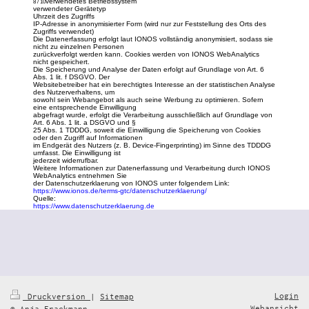
verwendetes Betriebssystem
8 / 10
verwendeter Gerätetyp
Uhrzeit des Zugriffs
IP-Adresse in anonymisierter Form (wird nur zur Feststellung des Orts des
Zugriffs verwendet)
Die Datenerfassung erfolgt laut IONOS vollständig anonymisiert, sodass sie
nicht zu einzelnen Personen
zurückverfolgt werden kann. Cookies werden von IONOS WebAnalytics
nicht gespeichert.
Die Speicherung und Analyse der Daten erfolgt auf Grundlage von Art. 6
Abs. 1 lit. f DSGVO. Der
Websitebetreiber hat ein berechtigtes Interesse an der statistischen Analyse
des Nutzerverhaltens, um
sowohl sein Webangebot als auch seine Werbung zu optimieren. Sofern
eine entsprechende Einwilligung
abgefragt wurde, erfolgt die Verarbeitung ausschließlich auf Grundlage von
Art. 6 Abs. 1 lit. a DSGVO und §
25 Abs. 1 TDDDG, soweit die Einwilligung die Speicherung von Cookies
oder den Zugriff auf Informationen
im Endgerät des Nutzers (z. B. Device-Fingerprinting) im Sinne des TDDDG
umfasst. Die Einwilligung ist
jederzeit widerrufbar.
Weitere Informationen zur Datenerfassung und Verarbeitung durch IONOS
WebAnalytics entnehmen Sie
der Datenschutzerklaerung von IONOS unter folgendem Link:
https://www.ionos.de/terms-gtc/datenschutzerklaerung/
Quelle:
https://www.datenschutzerklaerung.de
Login
Druckversion
|
Sitemap
Webansicht
© Anja Frackmann