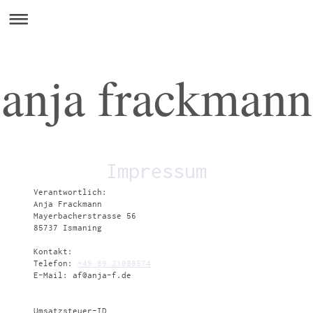
anja frackmann
Impressum
Verantwortlich:
Anja
Frackmann
Mayerbacherstrasse
56
85737
Ismaning
Kontakt:
Telefon:
+49 89 21088574
E-Mail:
af@anja-f.de
Umsatzsteuer-ID